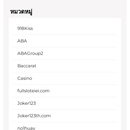
ไอพี
หมวดหมู่
รถ
เช่า
918Kiss
เหมา
คัน
ABA
ABAGroup2
Baccarat
Casino
fullsloteiei.com
Joker123
Joker123th.com
no1huay