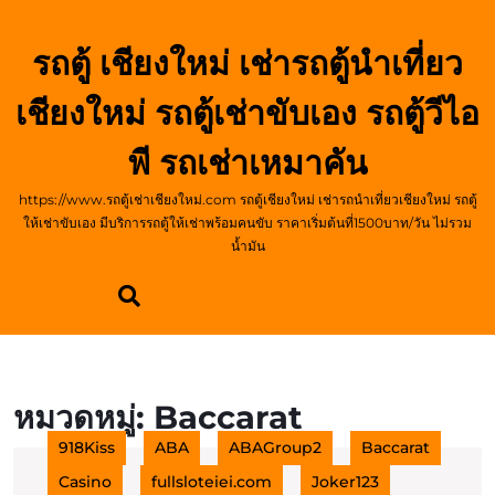
Skip
to
รถตู้ เชียงใหม่ เช่ารถตู้นำเที่ยว
content
Skip
เชียงใหม่ รถตู้เช่าขับเอง รถตู้วีไอ
to
content
พี รถเช่าเหมาคัน
https://www.รถตู้เช่าเชียงใหม่.com รถตู้เชียงใหม่ เช่ารถนำเที่ยวเชียงใหม่ รถตู้
ให้เช่าขับเอง มีบริการรถตู้ให้เช่าพร้อมคนขับ ราคาเริ่มต้นที่1500บาท/วัน ไม่รวม
น้ำมัน
หมวดหมู่:
Baccarat
918Kiss
ABA
ABAGroup2
Baccarat
Casino
fullsloteiei.com
Joker123