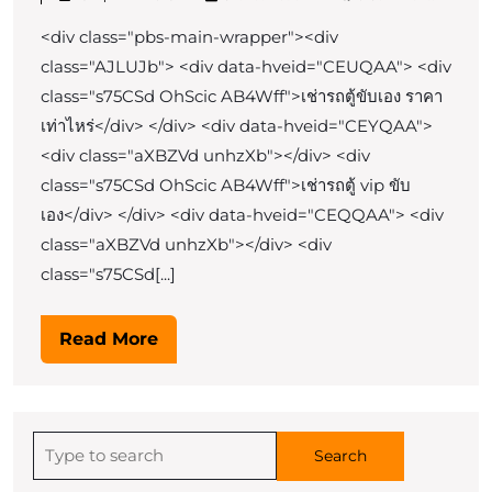
เชียงใหม่
พฤษภาคม
Butler
2023
<div class="pbs-main-wrapper"><div
เช่า
class="AJLUJb"> <div data-hveid="CEUQAA"> <div
รถ
class="s75CSd OhScic AB4Wff">เช่ารถตู้ขับเอง ราคา
ตู้
เท่าไหร่</div> </div> <div data-hveid="CEYQAA">
นำ
<div class="aXBZVd unhzXb"></div> <div
เที่ยว
class="s75CSd OhScic AB4Wff">เช่ารถตู้ vip ขับ
เชียงใหม่
เอง</div> </div> <div data-hveid="CEQQAA"> <div
รถ
class="aXBZVd unhzXb"></div> <div
class="s75CSd[...]
ตู้
เช่า
Read
Read More
ขับ
More
เอง
รถ
ตู้
Search
for:
วี