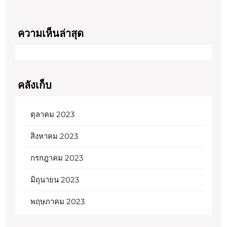
ความเห็นล่าสุด
คลังเก็บ
ตุลาคม 2023
สิงหาคม 2023
กรกฎาคม 2023
มิถุนายน 2023
พฤษภาคม 2023