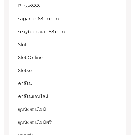
Pussy888
sagame168th.com
sexybaccarat168.com
Slot
Slot Online
Slotxo
คาสิโน
คาสิโนออนไลน์
ดูหนังออนไลน์
ดูหนังออนไลน์ฟรี