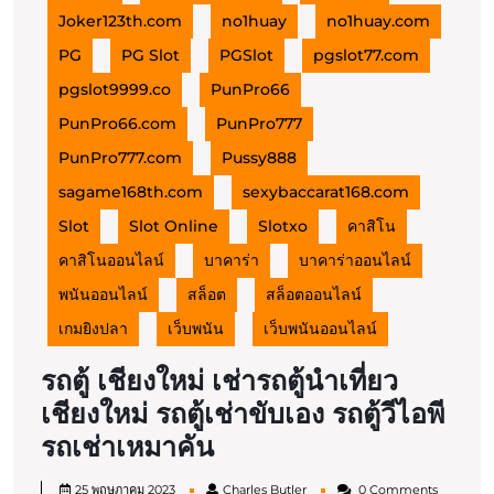
Joker123th.com
no1huay
no1huay.com
PG
PG Slot
PGSlot
pgslot77.com
pgslot9999.co
PunPro66
PunPro66.com
PunPro777
PunPro777.com
Pussy888
sagame168th.com
sexybaccarat168.com
Slot
Slot Online
Slotxo
คาสิโน
คาสิโนออนไลน์
บาคาร่า
บาคาร่าออนไลน์
พนันออนไลน์
สล็อต
สล็อตออนไลน์
เกมยิงปลา
เว็บพนัน
เว็บพนันออนไลน์
รถตู้ เชียงใหม่ เช่ารถตู้นำเที่ยว
เชียงใหม่ รถตู้เช่าขับเอง รถตู้วีไอพี
รถ
รถเช่าเหมาคัน
ตู้
25
Charles
25 พฤษภาคม 2023
Charles Butler
0 Comments