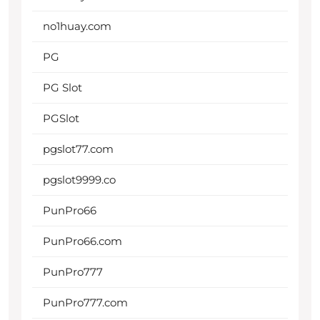
no1huay.com
PG
PG Slot
PGSlot
pgslot77.com
pgslot9999.co
PunPro66
PunPro66.com
PunPro777
PunPro777.com