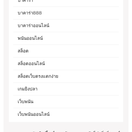
บาคาร่า
บาคาร่า888
บาคาร่าออนไลน์
พนันออนไลน์
สล็อต
สล็อตออนไลน์
สล็อตเว็บตรงแตกง่าย
เกมยิงปลา
เว็บพนัน
เว็บพนันออนไลน์