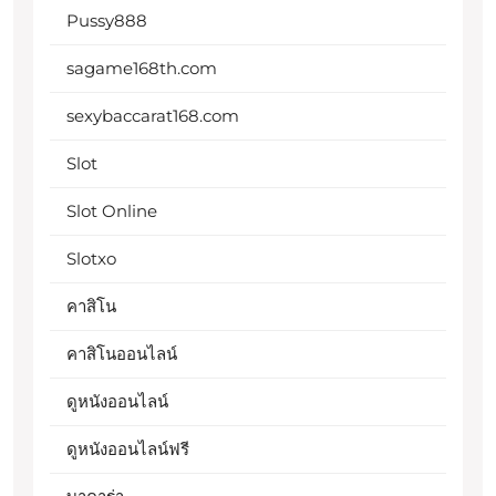
Pussy888
sagame168th.com
sexybaccarat168.com
Slot
Slot Online
Slotxo
คาสิโน
คาสิโนออนไลน์
ดูหนังออนไลน์
ดูหนังออนไลน์ฟรี