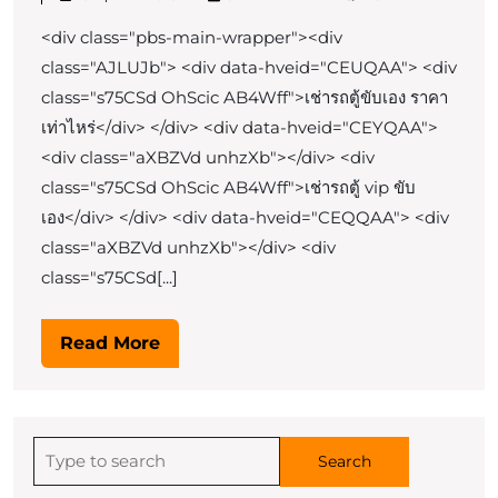
เชียงใหม่
พฤษภาคม
Butler
2023
<div class="pbs-main-wrapper"><div
เช่า
class="AJLUJb"> <div data-hveid="CEUQAA"> <div
รถ
class="s75CSd OhScic AB4Wff">เช่ารถตู้ขับเอง ราคา
ตู้
เท่าไหร่</div> </div> <div data-hveid="CEYQAA">
นำ
<div class="aXBZVd unhzXb"></div> <div
เที่ยว
class="s75CSd OhScic AB4Wff">เช่ารถตู้ vip ขับ
เชียงใหม่
เอง</div> </div> <div data-hveid="CEQQAA"> <div
รถ
class="aXBZVd unhzXb"></div> <div
class="s75CSd[...]
ตู้
เช่า
Read
Read More
ขับ
More
เอง
รถ
ตู้
Search
for:
วี