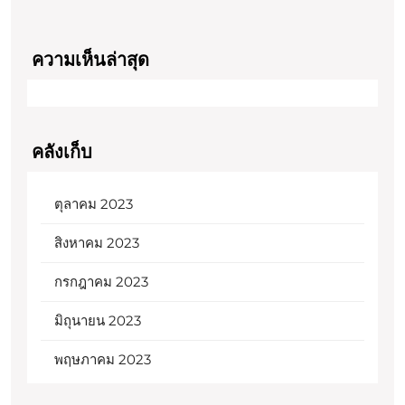
ความเห็นล่าสุด
คลังเก็บ
ตุลาคม 2023
สิงหาคม 2023
กรกฎาคม 2023
มิถุนายน 2023
พฤษภาคม 2023