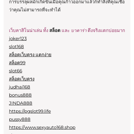
การบรรลุผลมักเกิดขึ้นเมื่อคุณก้าวออกมาแล้วก็ทำสิ่งที่คุณเชื่อ
ว่าคุณไม่สามารถที่จะทำได้
เว็บคาสิโนน่าเล่น ทั้ง
สล็อต
และ
บาคาร่า
ตึงจริงแตกบ่อยมาก
joker123
slot168
สล็อตเว็บตรง แตกง่าย
สล็อต99
slot66
สล็อตเว็บตรง
judhai168
bonus888
JINDA888
https://pgslot99.life
pussy888
https://www.sexyauto168.shop