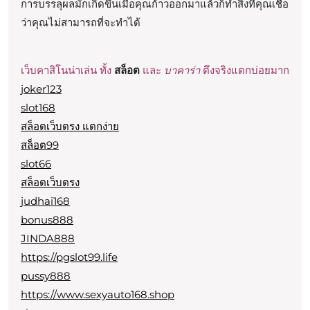
การบรรลุผลมักเกิดขึ้นเมื่อคุณก้าวออกมาแล้วก็ทำสิ่งที่คุณเชื่อ
ว่าคุณไม่สามารถที่จะทำได้
เว็บคาสิโนน่าเล่น ทั้ง
สล็อต
และ
บาคาร่า
ตึงจริงแตกบ่อยมาก
joker123
slot168
สล็อตเว็บตรง แตกง่าย
สล็อต99
slot66
สล็อตเว็บตรง
judhai168
bonus888
JINDA888
https://pgslot99.life
pussy888
https://www.sexyauto168.shop