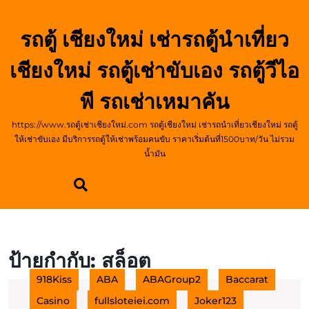
Skip
to
รถตู้ เชียงใหม่ เช่ารถตู้นำเที่ยว
content
Skip
เชียงใหม่ รถตู้เช่าขับเอง รถตู้วีไอ
to
content
พี รถเช่าเหมาคัน
https://www.รถตู้เช่าเชียงใหม่.com รถตู้เชียงใหม่ เช่ารถนำเที่ยวเชียงใหม่ รถตู้
ให้เช่าขับเอง มีบริการรถตู้ให้เช่าพร้อมคนขับ ราคาเริ่มต้นที่1500บาท/วัน ไม่รวม
น้ำมัน
ป้ายกำกับ:
สล็อต
918Kiss
ABA
ABAGroup2
Baccarat
Casino
fullsloteiei.com
Joker123